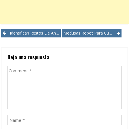
Post
Identifican Restos De Animal Más Antiguo De La Tierra
Medusas Robot Para Cuidar Los Océanos
navigation
Deja una respuesta