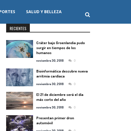
PORTES
SALUD Y BELLEZA
RECIENTES
Cráter bajo Groenlandia pudo
surgir en tiempos de los
humanos
0
noviembre 30, 2018
Bioinformática descubre nueva
arritmia cardíaca
0
noviembre 30, 2018
El 21 de diciembre será el día
más corto del año
0
noviembre 30, 2018
Presentan primer dron
automóvil
0
noviembre 30, 2018