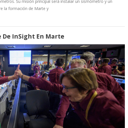
metros. Su misión principal será instalar un sismómetro y un
re la formación de Marte y
e De InSight En Marte