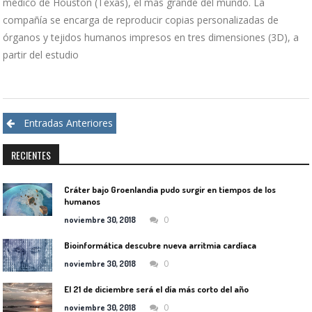
médico de Houston (Texas), el más grande del mundo. La
compañía se encarga de reproducir copias personalizadas de
órganos y tejidos humanos impresos en tres dimensiones (3D), a
partir del estudio
Navegación
Entradas Anteriores
de
RECIENTES
entradas
Cráter bajo Groenlandia pudo surgir en tiempos de los
humanos
0
noviembre 30, 2018
Bioinformática descubre nueva arritmia cardíaca
0
noviembre 30, 2018
El 21 de diciembre será el día más corto del año
0
noviembre 30, 2018