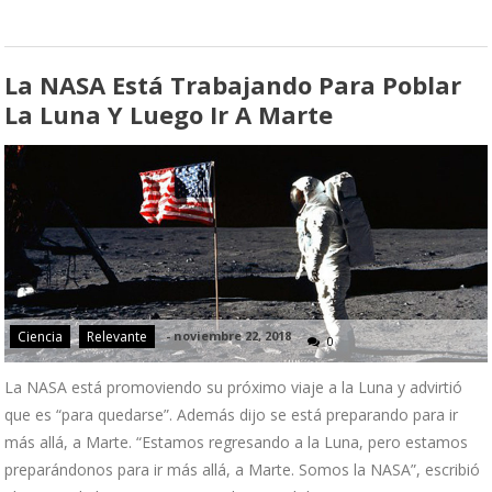
La NASA Está Trabajando Para Poblar
La Luna Y Luego Ir A Marte
Ciencia
Relevante
-
noviembre 22, 2018
0
La NASA está promoviendo su próximo viaje a la Luna y advirtió
que es “para quedarse”. Además dijo se está preparando para ir
más allá, a Marte. “Estamos regresando a la Luna, pero estamos
preparándonos para ir más allá, a Marte. Somos la NASA”, escribió