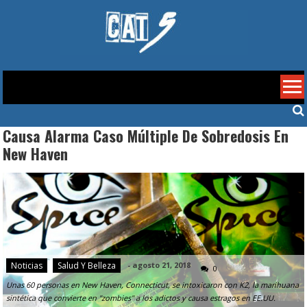
Skip
to
content
Cat 5
Causa Alarma Caso Múltiple De Sobredosis En
New Haven
Noticias
Salud Y Belleza
-
agosto 21, 2018
0
Unas 60 personas en New Haven, Connecticut, se intoxicaron con K2, la marihuana
sintética que convierte en "zombies" a los adictos y causa estragos en EE.UU.