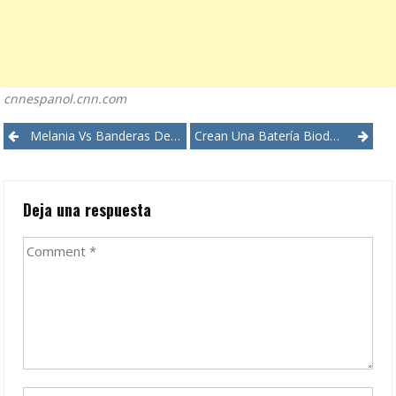
cnnespanol.cnn.com
Post
Melania Vs Banderas De Acoso De Trump
Crean Una Batería Biodegradable Hecha De Papel
navigation
Deja una respuesta