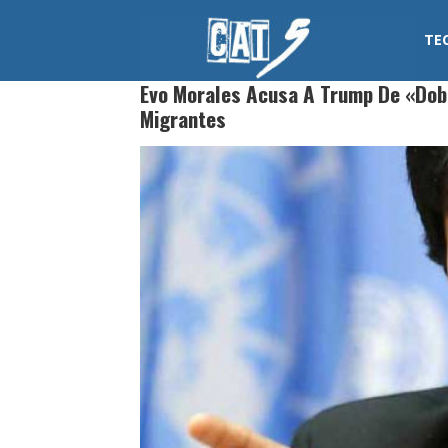
Skip
to
TE
content
Cat 5
Evo Morales Acusa A Trump De «dobl
Migrantes