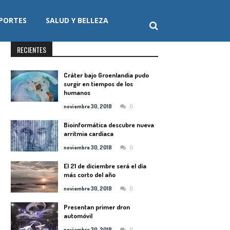
PORTES
SALUD Y BELLEZA
RECIENTES
Cráter bajo Groenlandia pudo
surgir en tiempos de los
humanos
0
noviembre 30, 2018
Bioinformática descubre nueva
arritmia cardíaca
0
noviembre 30, 2018
El 21 de diciembre será el día
más corto del año
0
noviembre 30, 2018
Presentan primer dron
automóvil
0
noviembre 30, 2018