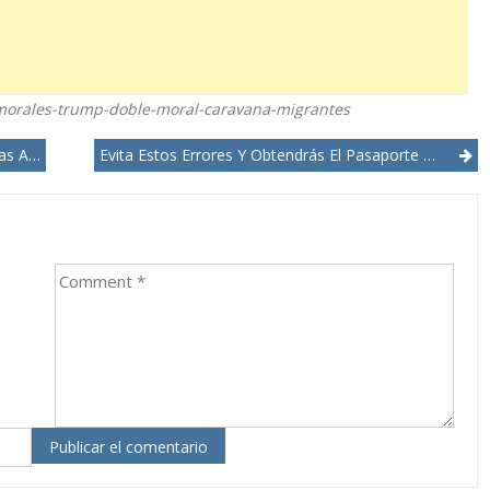
-morales-trump-doble-moral-caravana-migrantes
armas
Evita Estos Errores Y Obtendrás El Pasaporte De EEUU