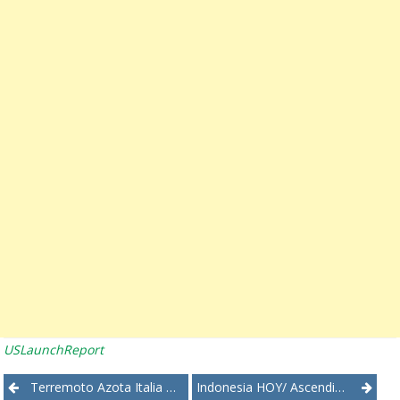
USLaunchReport
Post
Terremoto Azota Italia Dejando Docenas De Muertos Y Pueblos Destruidos
Indonesia HOY/ Ascendió A 105 El Número De Muertos En Terremoto Ocurrido El Pasado Domingo 5 De Agosto