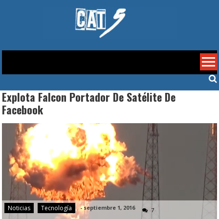
Skip
to
content
Cat 5
Explota Falcon Portador De Satélite De
Facebook
Noticias
Tecnología
-
septiembre 1, 2016
7