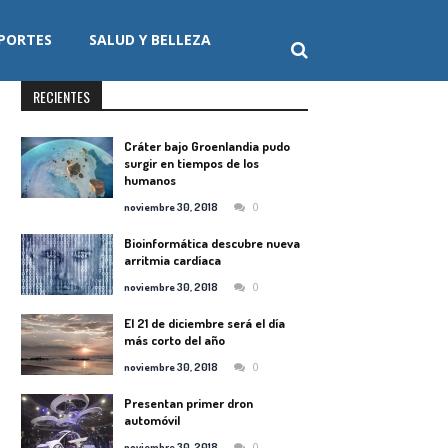
PORTES
SALUD Y BELLEZA
RECIENTES
Cráter bajo Groenlandia pudo
surgir en tiempos de los
humanos
0
noviembre 30, 2018
Bioinformática descubre nueva
arritmia cardíaca
0
noviembre 30, 2018
El 21 de diciembre será el día
más corto del año
0
noviembre 30, 2018
Presentan primer dron
automóvil
0
noviembre 30, 2018