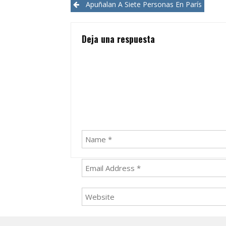
Post
Apuñalan A Siete Personas En París
navigation
Deja una respuesta