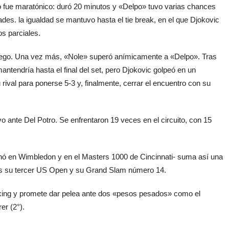
go fue maratónico: duró 20 minutos y «Delpo» tuvo varias chances
des. la igualdad se mantuvo hasta el tie break, en el que Djokovic
s parciales.
juego. Una vez más, «Nole» superó anímicamente a «Delpo». Tras
antendría hasta el final del set, pero Djokovic golpeó en un
ival para ponerse 5-3 y, finalmente, cerrar el encuentro con su
tivo ante Del Potro. Se enfrentaron 19 veces en el circuito, con 15
nó en Wimbledon y en el Masters 1000 de Cincinnati- suma así una
e es su tercer US Open y su Grand Slam número 14.
nking y promete dar pelea ante dos «pesos pesados» como el
er (2°).