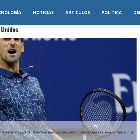
CNOLOGÍA
NOTICIAS
ARTÍCULOS
POLÍTICA
DE
 Unidos
del Abierto de EE.UU., donde el europeo se coronó por tercera vez, pues antes lo hizo