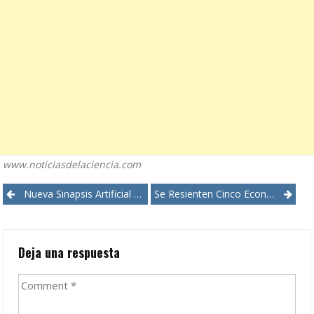
www.noticiasdelaciencia.com
Post
Nueva Sinapsis Artificial Basada En Las Del Cerebro Humano
Se Resienten Cinco Economías Emergentes
navigation
Deja una respuesta