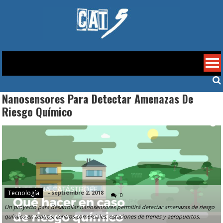
Skip
to
content
Cat 5
Nanosensores Para Detectar Amenazas De
Riesgo Químico
Tecnología
-
septiembre 2, 2018
0
Un proyecto para desarrollar nanosensores permitirá detectar amenazas de riesgo
químico en teatros, centros comerciales, estaciones de trenes y aeropuertos.