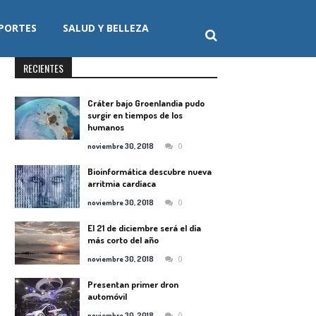
PORTES
SALUD Y BELLEZA
RECIENTES
Cráter bajo Groenlandia pudo
surgir en tiempos de los
humanos
0
noviembre 30, 2018
Bioinformática descubre nueva
arritmia cardíaca
0
noviembre 30, 2018
El 21 de diciembre será el día
más corto del año
0
noviembre 30, 2018
Presentan primer dron
automóvil
0
noviembre 30, 2018