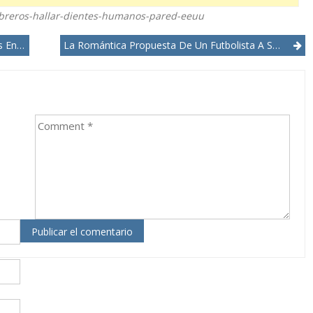
-obreros-hallar-dientes-humanos-pared-eeuu
Circo
La Romántica Propuesta De Un Futbolista A Su Novia, Un Gol Y Una Tarjeta Amarilla