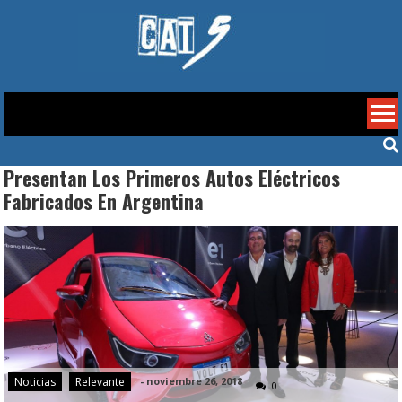
Skip
to
content
Cat 5
Presentan Los Primeros Autos Eléctricos
Fabricados En Argentina
Noticias
Relevante
-
noviembre 26, 2018
0