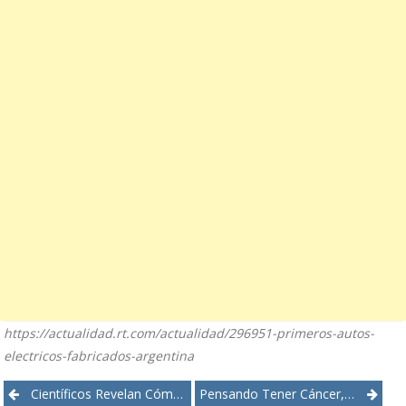
https://actualidad.rt.com/actualidad/296951-primeros-autos-
electricos-fabricados-argentina
Post
Científicos Revelan Cómo El Cerebro ‘predice’ El Futuro
Pensando Tener Cáncer, Recibió 5 Años De Quimioterapia