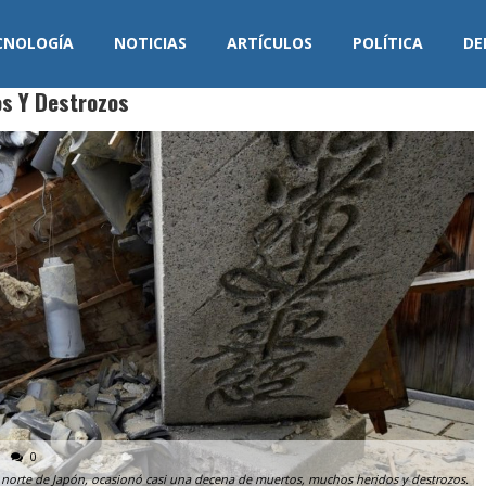
CNOLOGÍA
NOTICIAS
ARTÍCULOS
POLÍTICA
DE
os Y Destrozos
0
l norte de Japón, ocasionó casi una decena de muertos, muchos heridos y destrozos.