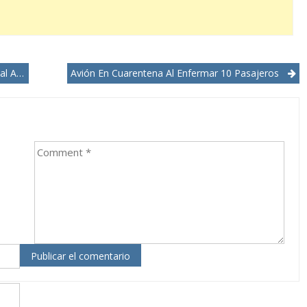
mova
Avión En Cuarentena Al Enfermar 10 Pasajeros