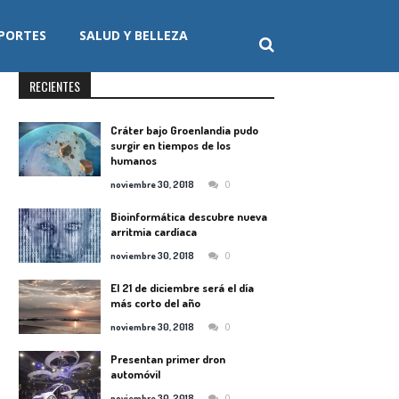
PORTES
SALUD Y BELLEZA
RECIENTES
Cráter bajo Groenlandia pudo
surgir en tiempos de los
humanos
0
noviembre 30, 2018
Bioinformática descubre nueva
arritmia cardíaca
0
noviembre 30, 2018
El 21 de diciembre será el día
más corto del año
0
noviembre 30, 2018
Presentan primer dron
automóvil
0
noviembre 30, 2018