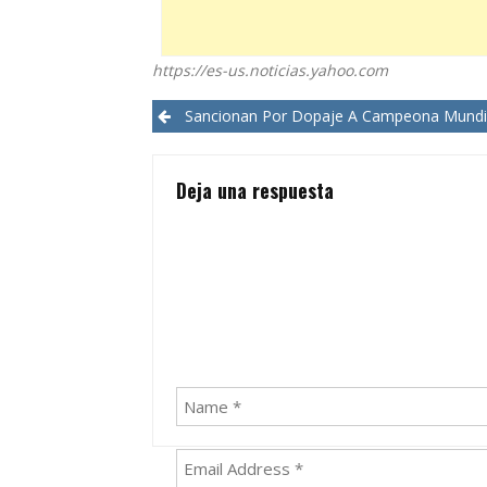
https://es-us.noticias.yahoo.com
Post
Sancionan Por Dopaje A Campeona Mundial Abakú
navigation
Deja una respuesta