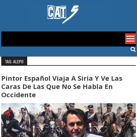
Skip
to
content
Cat 5
TAG: ALEPO
Pintor Español Viaja A Siria Y Ve Las
Caras De Las Que No Se Habla En
Occidente