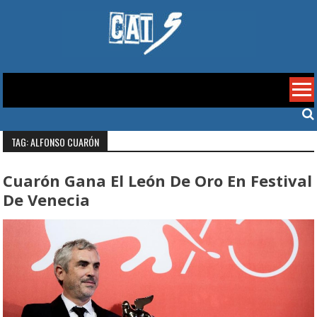
Skip
to
content
Cat 5
TAG: ALFONSO CUARÓN
Cuarón Gana El León De Oro En Festival
De Venecia