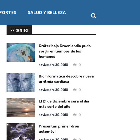
PORTES
SALUD Y BELLEZA
RECIENTES
Cráter bajo Groenlandia pudo
surgir en tiempos de los
humanos
0
noviembre 30, 2018
Bioinformática descubre nueva
arritmia cardíaca
0
noviembre 30, 2018
El 21 de diciembre será el día
más corto del año
0
noviembre 30, 2018
Presentan primer dron
automóvil
0
noviembre 30, 2018