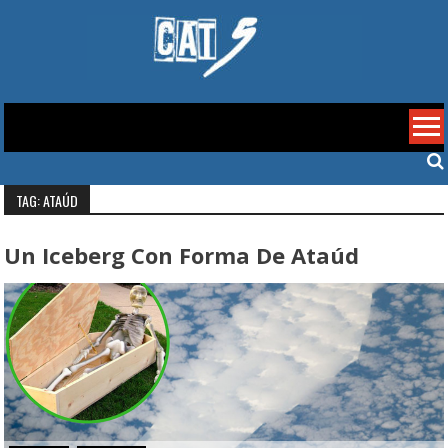
Skip
to
content
Cat 5
TAG: ATAÚD
Un Iceberg Con Forma De Ataúd