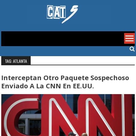
Skip
to
content
Cat 5
TAG: ATLANTA
Interceptan Otro Paquete Sospechoso
Enviado A La CNN En EE.UU.