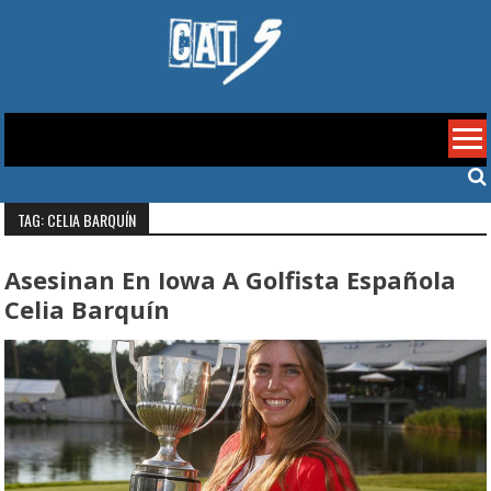
Skip
to
content
Cat 5
TAG: CELIA BARQUÍN
Asesinan En Iowa A Golfista Española
Celia Barquín