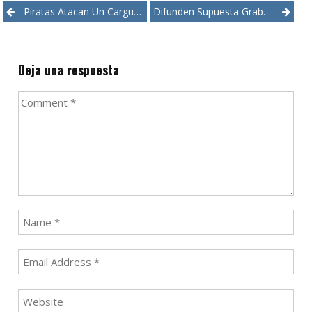
Post
Piratas Atacan Un Carguero Y Secuestran A 11 Tripulantes Frente A Las Costas De Nigeria
Difunden Supuesta Grabación De Actriz Mexicana Acusada De Robar Ropa En Una Tienda De EE.UU.
navigation
Deja una respuesta