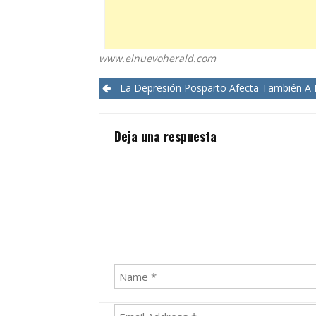
www.elnuevoherald.com
Post
La Depresión Posparto Afecta También A Los Ho
navigation
Deja una respuesta