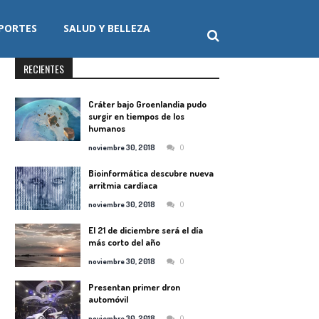
PORTES
SALUD Y BELLEZA
RECIENTES
Cráter bajo Groenlandia pudo
surgir en tiempos de los
humanos
0
noviembre 30, 2018
Bioinformática descubre nueva
arritmia cardíaca
0
noviembre 30, 2018
El 21 de diciembre será el día
más corto del año
0
noviembre 30, 2018
Presentan primer dron
automóvil
0
noviembre 30, 2018