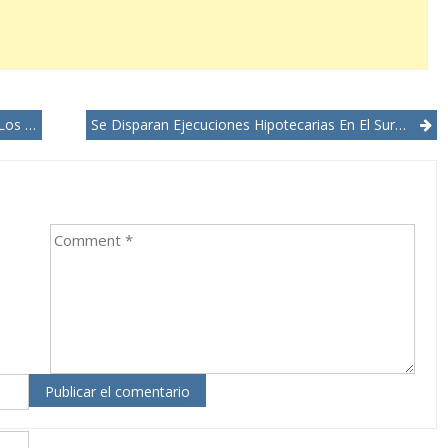
mbres
Se Disparan Ejecuciones Hipotecarias En El Sur De Florida