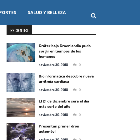
PORTES
SALUD Y BELLEZA
RECIENTES
Cráter bajo Groenlandia pudo
surgir en tiempos de los
humanos
0
noviembre 30, 2018
Bioinformática descubre nueva
arritmia cardíaca
0
noviembre 30, 2018
El 21 de diciembre será el día
más corto del año
0
noviembre 30, 2018
Presentan primer dron
automóvil
0
noviembre 30, 2018