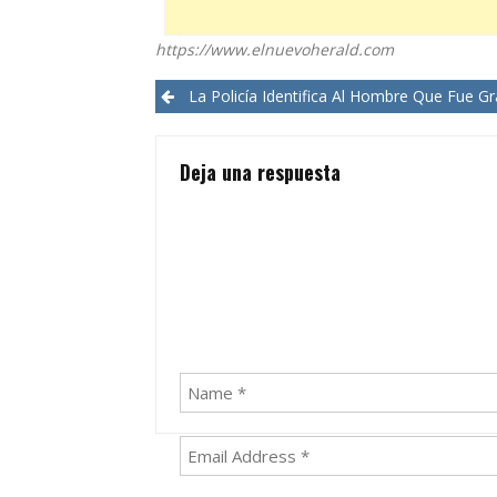
https://www.elnuevoherald.com
Post
La Policía Identifica Al Hombre Que Fue Grabado En Una Diatriba Racista En U
navigation
Deja una respuesta