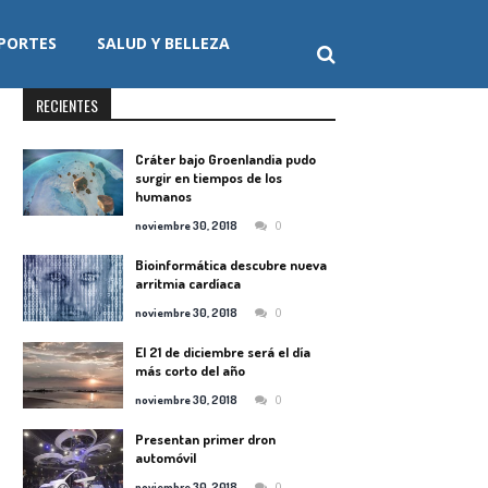
PORTES
SALUD Y BELLEZA
RECIENTES
Cráter bajo Groenlandia pudo
surgir en tiempos de los
humanos
0
noviembre 30, 2018
Bioinformática descubre nueva
arritmia cardíaca
0
noviembre 30, 2018
El 21 de diciembre será el día
más corto del año
0
noviembre 30, 2018
Presentan primer dron
automóvil
0
noviembre 30, 2018