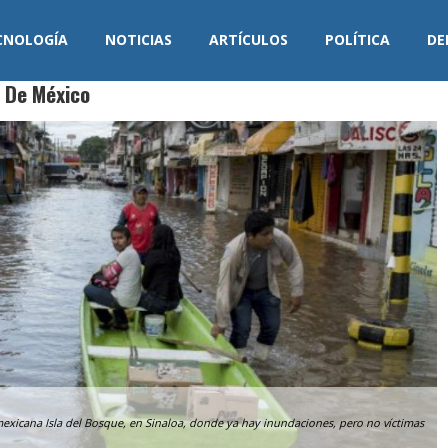
CNOLOGÍA
NOTICIAS
ARTÍCULOS
POLÍTICA
DE
s De México
 mexicana Isla del Bosque, en Sinaloa, donde ya hay inundaciones, pero no víctimas