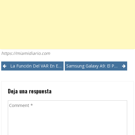
https://miamidiario.com
Post
La Función Del VAR En El Mundial De Rusia 2018
Samsung Galaxy A9: El Primer Móvil Con Cinco Cámaras Para Conquistar A Los ‘millennials’
navigation
Deja una respuesta