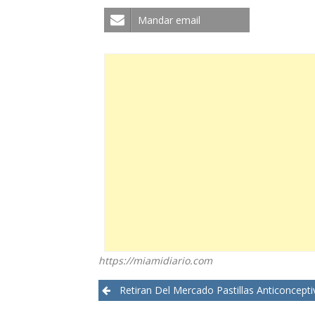
Mandar email
https://miamidiario.com
Post
Retiran Del Mercado Pastillas Anticonceptivas Con Error En Instruc