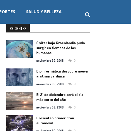
PORTES
SALUD Y BELLEZA
RECIENTES
Cráter bajo Groenlandia pudo
surgir en tiempos de los
humanos
0
noviembre 30, 2018
Bioinformática descubre nueva
arritmia cardíaca
0
noviembre 30, 2018
El 21 de diciembre será el día
más corto del año
0
noviembre 30, 2018
Presentan primer dron
automóvil
0
noviembre 30, 2018