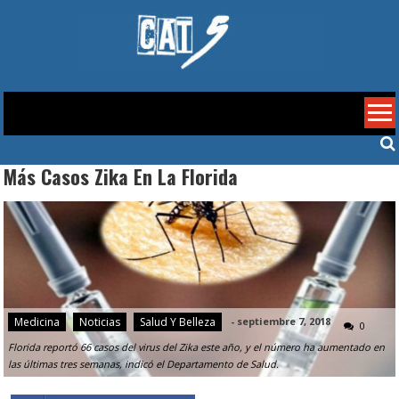
Skip
to
content
Cat 5
Más Casos Zika En La Florida
Medicina
Noticias
Salud Y Belleza
-
septiembre 7, 2018
0
Florida reportó 66 casos del virus del Zika este año, y el número ha aumentado en
las últimas tres semanas, indicó el Departamento de Salud.