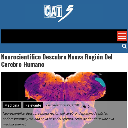
Skip
to
content
Cat 5
Neurocientífico Descubre Nueva Región Del
Cerebro Humano
Medicina
Relevante
-
noviembre 25, 2018
0
Neurocientífico descubre nueva región del cerebro, denominada núcleo
endorestiforme y situada en la base del cerebro, cerca de donde se une a la
médula espinal.