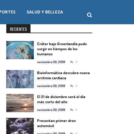
PORTES
SALUD Y BELLEZA
RECIENTES
Cráter bajo Groenlandia pudo
surgir en tiempos de los
humanos
0
noviembre 30, 2018
Bioinformática descubre nueva
arritmia cardíaca
0
noviembre 30, 2018
El 21 de diciembre será el día
más corto del año
0
noviembre 30, 2018
Presentan primer dron
automóvil
0
noviembre 30, 2018