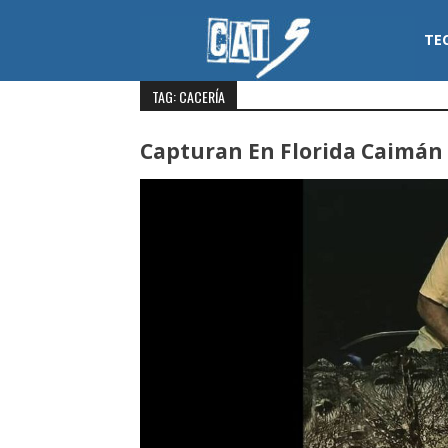
Skip
to
TE
content
Cat 5
TAG: CACERÍA
Capturan En Florida Caimán 