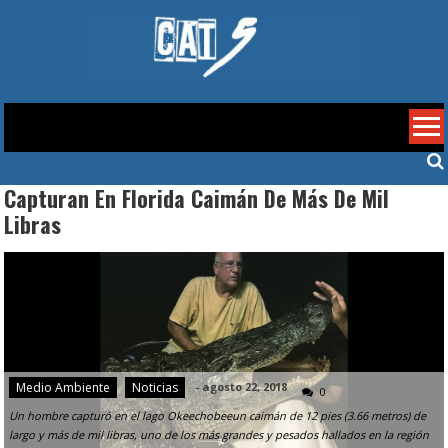
Skip
to
content
Cat 5
Capturan En Florida Caimán De Más De Mil
Libras
Medio Ambiente
Noticias
-
agosto 22, 2018
0
Un hombre capturó en el lago Okeechobeeun caimán de 12 pies (3.66 metros) de
largo y más de mil libras, uno de los más grandes y pesados hallados en la región