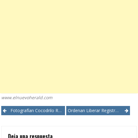
www.elnuevoherald.com
Post
Fotografían Cocodrilo Recorriendo Canal En Cayo Largo, Florida
Ordenan Liberar Registros Sobre Puente Colapsado
navigation
Deja una respuesta