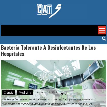
Skip
to
content
Cat 5
Bacteria Tolerante A Desinfectantes De Los
Hospitales
Ciencia
Medicina
-
agosto 24, 2018
0
Las bacterias resistentes al tratamiento, como el Staphylococcus aureus no
vulnerable a la meticilina, preocupan a los trabajadores de los hospitales.