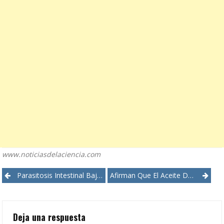
www.noticiasdelaciencia.com
Post
Parasitosis Intestinal Bajo Lupa De Investigadores
Afirman Que El Aceite De Coco Es Perjudicial
navigation
Deja una respuesta