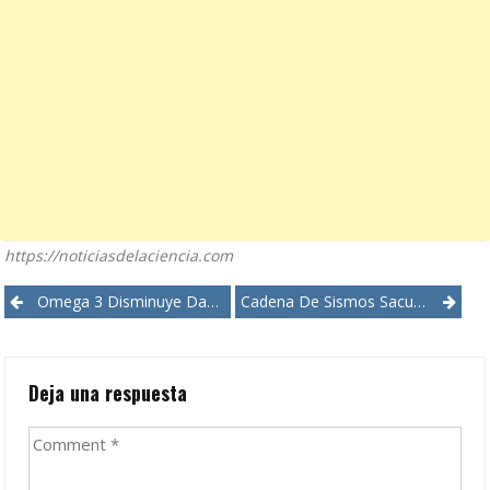
https://noticiasdelaciencia.com
Post
Omega 3 Disminuye Daño Cerebral En El Feto
Cadena De Sismos Sacude El Pacífico De América
navigation
Deja una respuesta