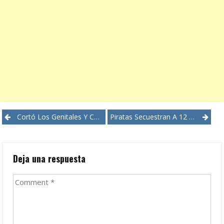
Post
Cortó Los Genitales Y Casi Mata Al Novio De Su Exmujer
Piratas Secuestran A 12 En Ataque A Barco Suizo
navigation
Deja una respuesta