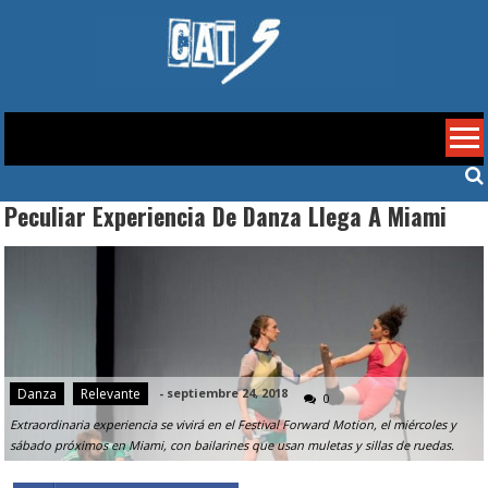
Skip
to
content
Cat 5
Peculiar Experiencia De Danza Llega A Miami
Danza
Relevante
-
septiembre 24, 2018
0
Extraordinaria experiencia se vivirá en el Festival Forward Motion, el miércoles y
sábado próximos en Miami, con bailarines que usan muletas y sillas de ruedas.