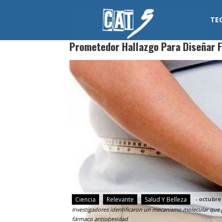
Skip
to
TE
content
Cat 5
Prometedor Hallazgo Para Diseñar 
Ciencia
Relevante
Salud Y Belleza
-
octubre 
Investigadores identificaron un mecanismo molecular que p
fármaco antiobesidad