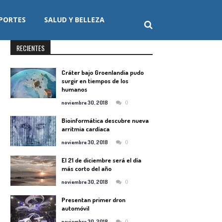
PORTES
SALUD Y BELLEZA
RECIENTES
Cráter bajo Groenlandia pudo
surgir en tiempos de los
humanos
0
noviembre 30, 2018
Bioinformática descubre nueva
arritmia cardíaca
0
noviembre 30, 2018
El 21 de diciembre será el día
más corto del año
0
noviembre 30, 2018
Presentan primer dron
automóvil
0
noviembre 30, 2018