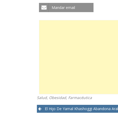
Mandar email
Salud, Obesidad, Farmacéutica
Post
El Hijo De Yamal Khashoggi Abandona Arabia S