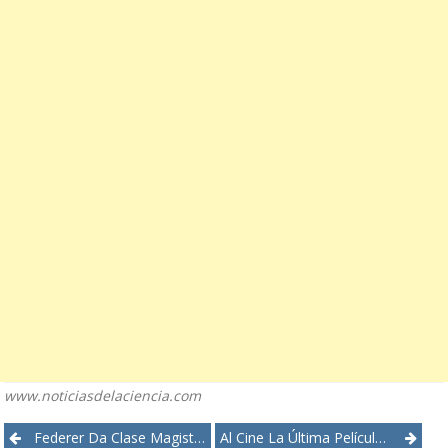
www.noticiasdelaciencia.com
Post
Federer Da Clase Magistral Al Derrotar A Kyrgios
Al Cine La Última Película De Orson Welles