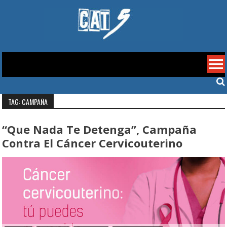
Skip
to
content
Cat 5
TAG: CAMPAÑA
“Que Nada Te Detenga”, Campaña
Contra El Cáncer Cervicouterino