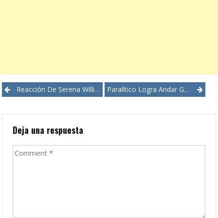
Post
Reacción De Serena Williams En US Open Divide Al Tenis
Paralítico Logra Andar Gracias A Estimulación Electrónica
navigation
Deja una respuesta